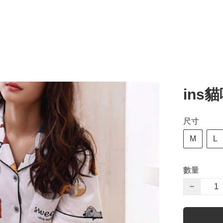
ins
尺寸
M
L
數量
−