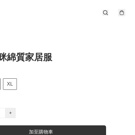
貓咪綿質家居服
XL
+
加至購物車