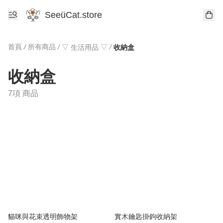
SeeüCat.store
首頁
/
所有商品
/
/
▽ 生活用品 ▽
收納盒
收納盒
7項 商品
貓咪與花束透明飾物架
實木鑰匙掛鉤收納架