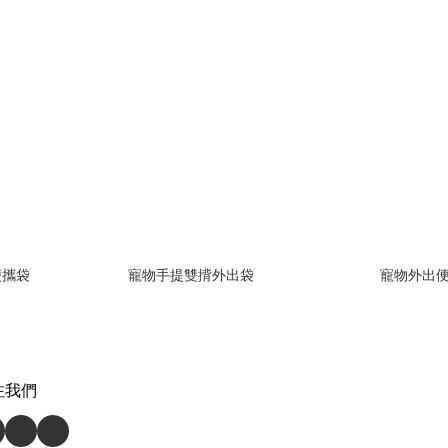
便攜袋
寵物手提雙揹外出袋
寵物外出
注我們