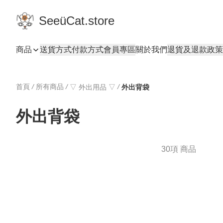
SeeüCat.store
商品
送貨方式
付款方式
會員專區
關於我們
退貨及退款政策
首頁
/
所有商品
/
/
▽ 外出用品 ▽
外出背袋
外出背袋
30項 商品