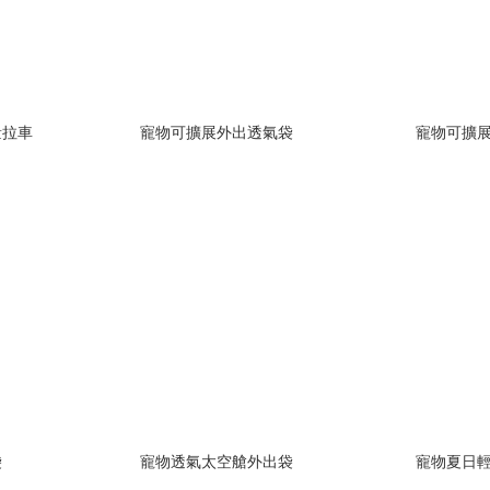
量拉車
寵物可擴展外出透氣袋
寵物可擴
袋
寵物透氣太空艙外出袋
寵物夏日