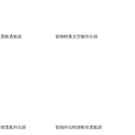
展寛敞透氣袋
寵物輕量太空艙外出袋
輕便透氣外出袋
寵物外出輕便帆布透氣袋