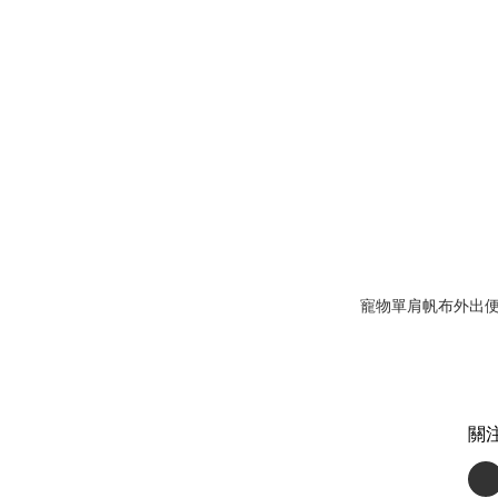
寵物單肩帆布外出
關