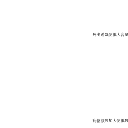
外出透氣便攜大容
寵物擴展加大便攜