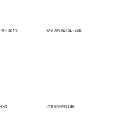
透明手術項圈
寵物術後防舔防水頭套
變身裝
聖誕寵物蝴蝶頸圈