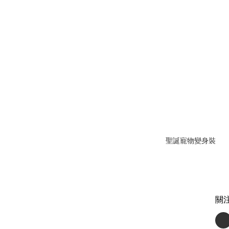
聖誕寵物變身裝
關