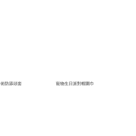
手術防舔頭套
寵物生日派對帽圍巾