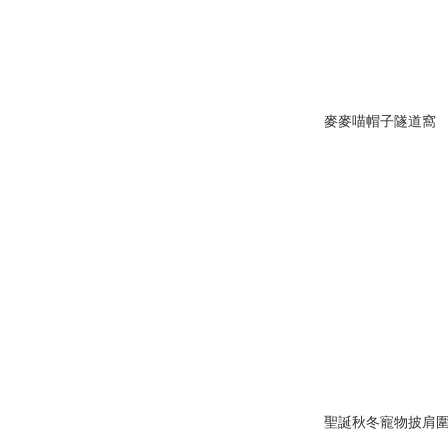
麥麥喵帽子隧道窩
聖誕秋冬寵物披肩