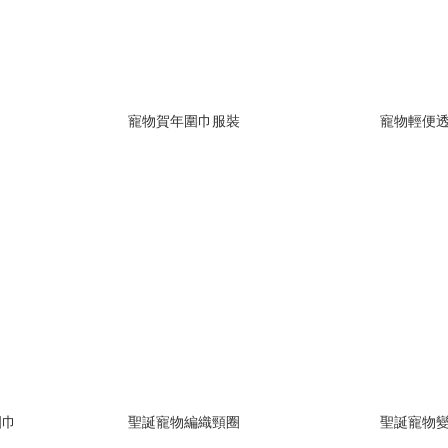
寵物賀年圍巾服裝
寵物輕便
圍巾
聖誕寵物編織頸圈
聖誕寵物