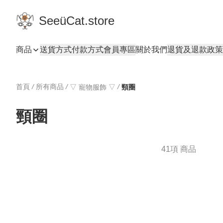
SeeüCat.store
商品
送貨方式
付款方式
會員專區
關於我們
退貨及退款政策
首頁
/
所有商品
/
/
▽ 寵物服飾 ▽
頸圈
頸圈
41項 商品