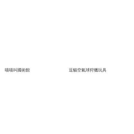
喵喵叫國術館
逗貓空氣球狩獵玩具