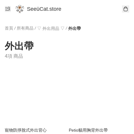
SeeüCat.store
首頁
/
所有商品
/
/
▽ 外出用品 ▽
外出帶
外出帶
4項 商品
寵物防掙脫式外出背心
Petio貓用胸背外出帶