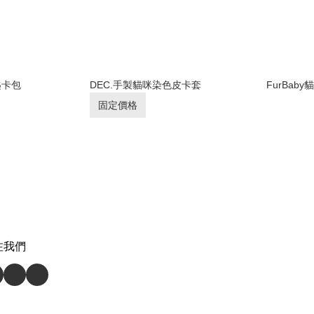
匙卡包
DEC.手製貓咪染色皮卡套
FurBab
固定價格
注我們