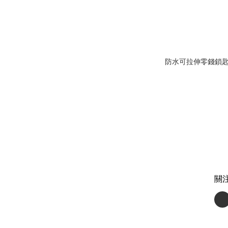
防水可拉伸零錢鎖
關