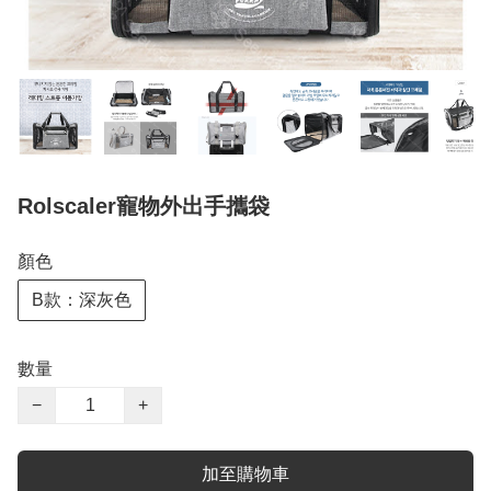
Rolscaler寵物外出手攜袋
顏色
B款：深灰色
數量
−
+
加至購物車