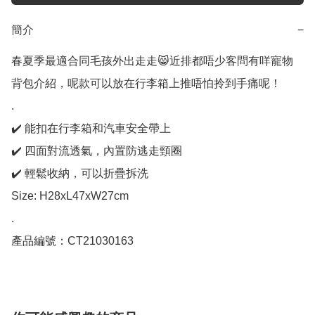
簡介
−
春夏季最適合同毛孩外出走走😸近排都唔少客問有咩寵物
背包介紹，呢款可以放在行李箱上推唔怕拎到手痛呢！

.

✔️ 能扣在行李箱和汽車安全帶上

✔️ 四面對流透氣，內置防逃走頸圈

✔️ 輕鬆收納，可以折疊拆洗

Size: H28xL47xW27cm

.

產品編號：CT21030163