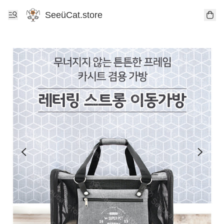
SeeüCat.store