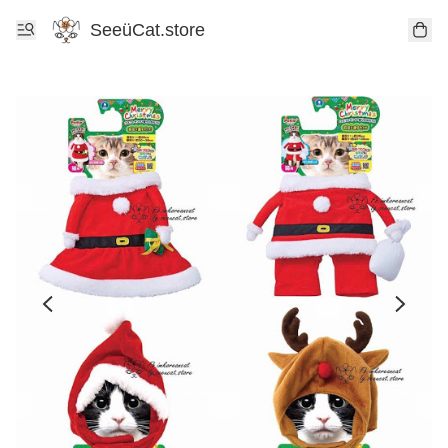
SeeüCat.store