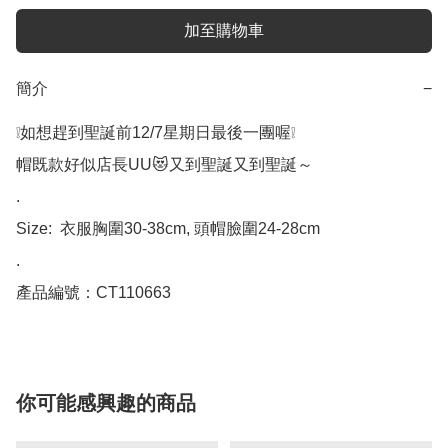
加至購物車
簡介
−
❕如想趕到聖誕前12/7星期日最後一團喔❕

帽既款好似店長UU😻又到聖誕又到聖誕～

.

Size:  衣服胸圍30-38cm, 頭帽臉圍24-28cm

.

產品編號：CT110663
你可能感興趣的商品