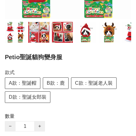
Petio聖誕貓狗變身服
款式
A款：聖誕帽
B款：鹿
C款：聖誕老人裝
D款：聖誕女郎裝
數量
−
+