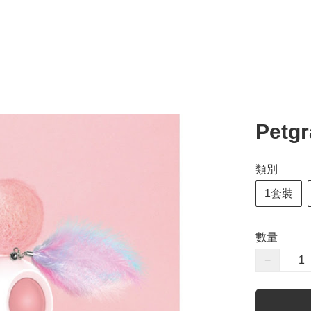
Pet
類別
1套裝
數量
−