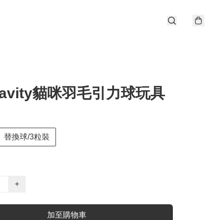
gravity貓咪羽毛引力球玩具
替換球/3粒裝
+
加至購物車