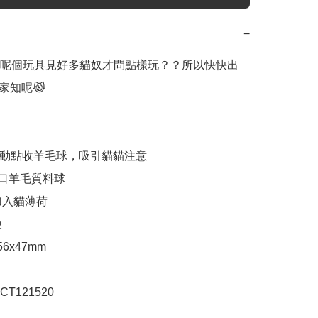
−
呢個玩具見好多貓奴才問點樣玩？？所以快快出
家知呢😹

自動點收羊毛球，吸引貓貓注意

%進口羊毛質料球

加入貓薄荷



x56x47mm

T121520