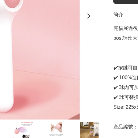
簡介
完貓展過後
post話比大
.

.

✔️按鍵可
✔️ 100
✔️ 球內可
✔️ 球可替換
Size: 225
.

產品編號：C