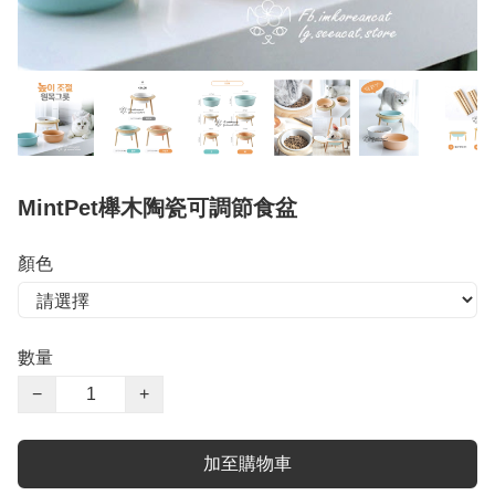
MintPet櫸木陶瓷可調節食盆
顏色
數量
−
+
加至購物車