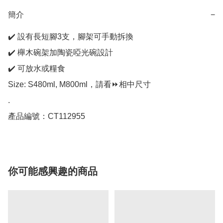
簡介
−
✔️ 設有長短腳3支，腳架可手動拆換

✔️ 櫸木碗架加陶瓷啞光碗設計

✔️ 可放水或糧食

Size: S480ml, M800ml，請看⏩相中尺寸

.

產品編號：CT112955
你可能感興趣的商品