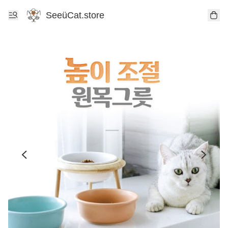
SeeüCat.store