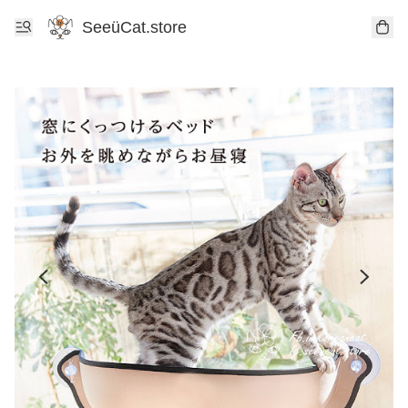
SeeüCat.store