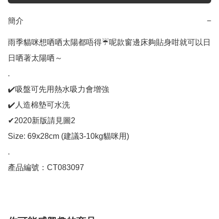
簡介
−
雨季貓咪想哂哂太陽都唔得☔️呢款窗邊床夠貼身咁就可以日
日哂著太陽哂～

.

✔️吸盤可先用熱水吸力會增強

✔️人造棉墊可水洗

✔2020新版請見圖2

Size: 69x28cm (建議3-10kg貓咪用)

.

產品編號：CT083097