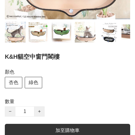
K&H貓空中窗門閣樓
顏色
杏色
綠色
數量
−
+
加至購物車