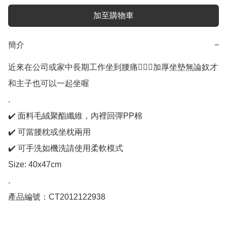
加至購物車
簡介
−
近來在公司或家中長期工作坐到腰痛🙋🏻‍♀️加厚坐墊無論奴才
和主子也可以一起坐喔

.

✔️ 面料毛絨聚酯纖維，內裡回彈PP棉

✔️ 可當腰枕或坐枕兩用

✔️ 可手洗如機洗請使用柔軟模式

Size: 40x47cm

.

產品編號：CT2012122938