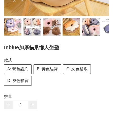
Inblue加厚貓爪懶人坐墊
款式
A: 黃色貓爪
B: 黃色貓背
C: 灰色貓爪
D: 灰色貓背
數量
−
+