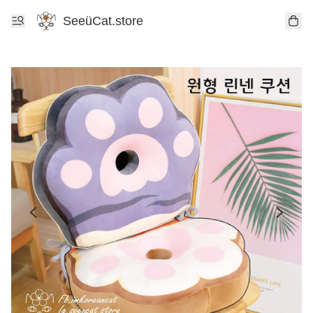
SeeüCat.store