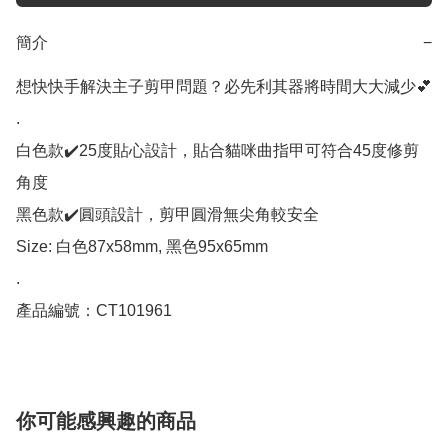
簡介
−
想快快手解決主子剪甲問題？必先利其器將時間大大減少💕

.

白色款✔️25度貼心設計，貼合貓咪曲指甲可符合45度修剪
角度

黑色款✔️圓頭設計，剪甲圓滑無尖角較安全

Size: 白色87x58mm, 黑色95x65mm

.

產品編號：CT101961
你可能感興趣的商品