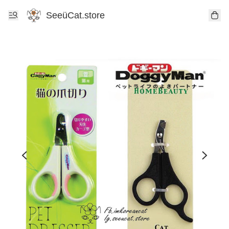
SeeüCat.store