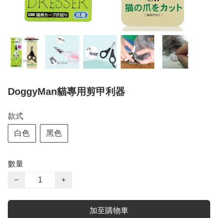
DoggyMan貓專用剪甲利器
款式
白色
黑色
數量
−
+
加至購物車