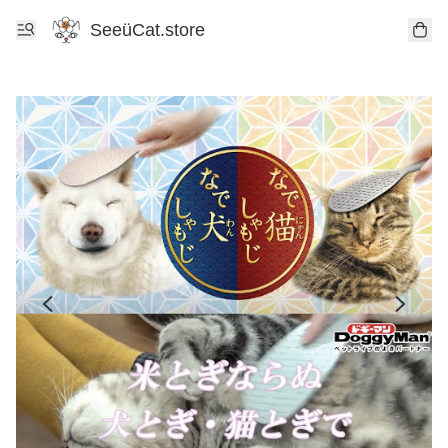
SeeüCat.store