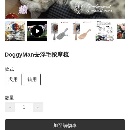
DoggyMan去浮毛按摩梳
款式
犬用
貓用
數量
−
+
加至購物車