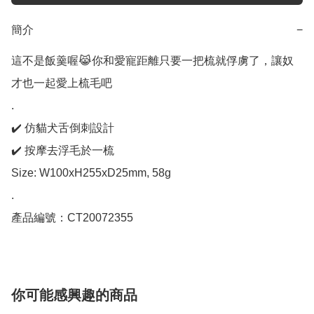
簡介
−
這不是飯羹喔😹你和愛寵距離只要一把梳就俘虜了，讓奴
才也一起愛上梳毛吧

.

✔️ 仿貓犬舌倒刺設計

✔️ 按摩去浮毛於一梳

Size: W100xH255xD25mm, 58g

.

產品編號：CT20072355
你可能感興趣的商品