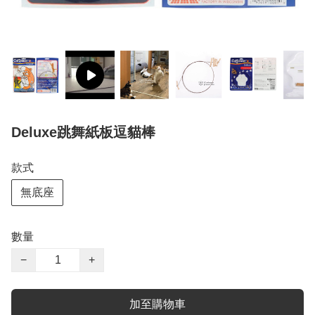
Deluxe跳舞紙板逗貓棒
款式
無底座
數量
−
+
加至購物車