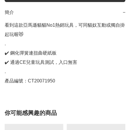
簡介
−
看到這款亞馬遜貓貓No1熱銷玩具，可同貓奴互動或獨自掛
起玩喔😻

.

✔️ 鋼化彈簧連扭曲硬紙板

✔️ 通過CE兒童玩具測試，入口無害

.

產品編號：CT20071950
你可能感興趣的商品