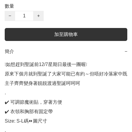
數量
−
+
加至購物車
簡介
−
❕如想趕到聖誕前12/7星期日最後一團喔❕

原來下個月就到聖誕了大家可能已有約～但唔好冷落家中既
主子齊齊變身著靚靚渡過聖誕呵呵呵

.

✔️ 可調節魔術貼，穿著方便

✔️ 衣領和胸部有固定帶

Size: S-L碼⏩圖尺寸

.
