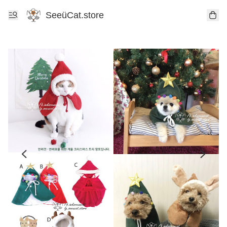
SeeüCat.store