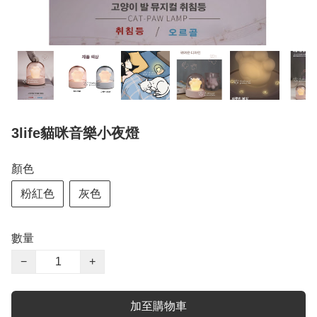
3life貓咪音樂小夜燈
顏色
粉紅色
灰色
數量
−
+
加至購物車