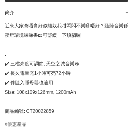
簡介
−
近來大家會唔會好似貓奴我咁悶悶不樂瞓唔好？聽聽音樂係
夜燈環境睇睇書📖可舒緩一下煩腦喔

.

.

✔️ 三檔亮度可調節, 天空之城音樂🎼

✔️ 長久電量充1小時可亮72小時

✔️ 伴隨入睡母嬰也適用

Size: 108x109x126mm, 1200mAh

.

商品編號: CT20022859
優惠產品