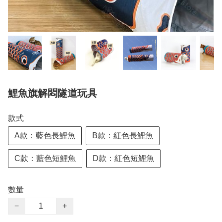
鯉魚旗解悶隧道玩具
款式
A款：藍色長鯉魚
B款：紅色長鯉魚
C款：藍色短鯉魚
D款：紅色短鯉魚
數量
−
+