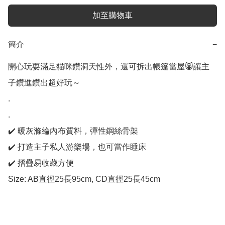
加至購物車
簡介
−
開心玩耍滿足貓咪鑽洞天性外，還可拆出帳篷當屋😸讓主
子鑽進鑽出超好玩～

.

.

✔️ 暖灰滌綸內布質料，彈性鋼絲骨架

✔️ 打造主子私人游樂場，也可當作睡床 

✔️ 摺疊易收藏方便 

Size: AB直徑25長95cm, CD直徑25長45cm