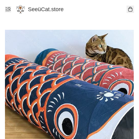
SeeüCat.store