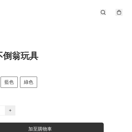
不倒翁玩具
藍色
綠色
+
加至購物車