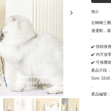
簡介
左轉轉三圈
邊運動，最
.

✔️ 按鈕
✔️ 內可
✔️ 可換
產品片段：https
Size: 32x
.

產品編號：C