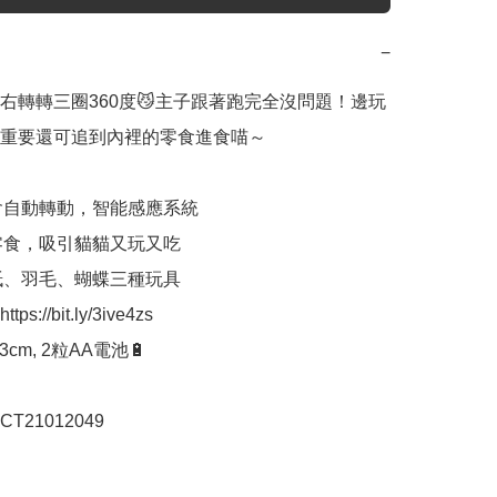
−
右轉轉三圈360度😼主子跟著跑完全沒問題！邊玩
重要還可追到內裡的零食進食喵～

後會自動轉動，智能感應系統

放零食，吸引貓貓又玩又吃

響紙、羽毛、蝴蝶三種玩具

://bit.ly/3ive4zs

8.3cm, 2粒AA電池🔋

T21012049