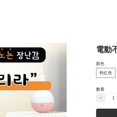
電動
顏色
粉紅色
數量
−