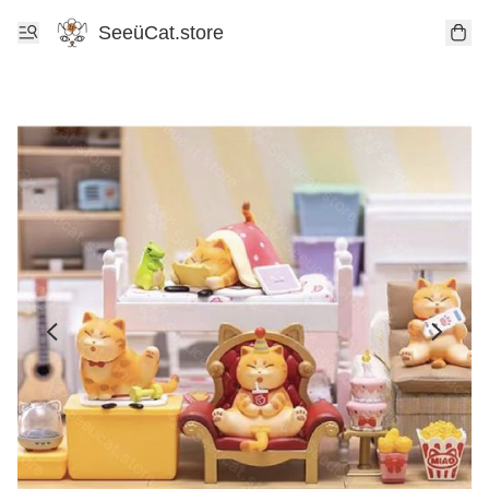
SeeüCat.store