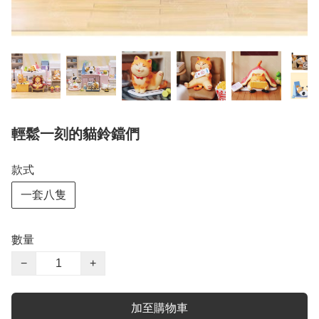
輕鬆一刻的貓鈴鐺們
款式
一套八隻
數量
−
+
加至購物車