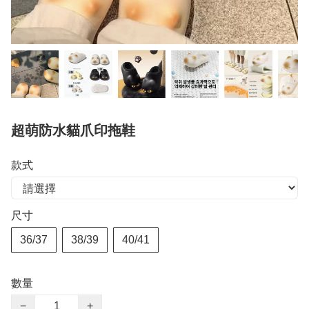
超萌防水貓爪印拖鞋
款式
尺寸
36/37
38/39
40/41
數量
−
+