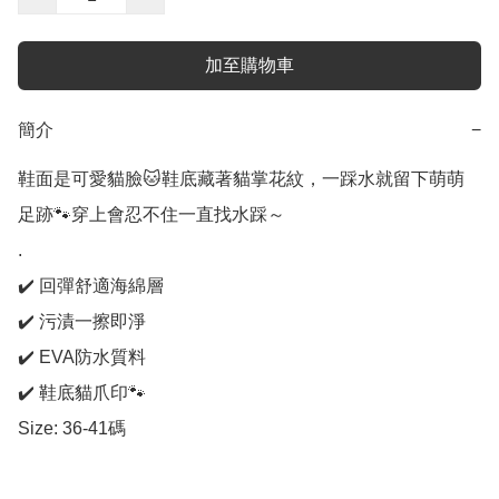
加至購物車
簡介
−
鞋面是可愛貓臉🐱鞋底藏著貓掌花紋，一踩水就留下萌萌
足跡🐾穿上會忍不住一直找水踩～ 

.

✔️ 回彈舒適海綿層

✔️ 污漬一擦即淨

✔️ EVA防水質料

✔️ 鞋底貓爪印🐾 

Size: 36-41碼