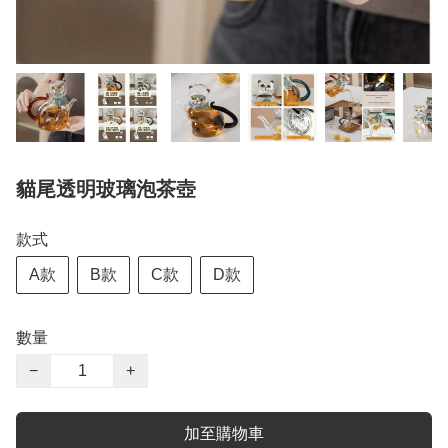
貓尾透明玻璃泡茶壺
款式
A款
B款
C款
D款
數量
−
+
加至購物車