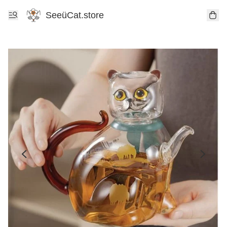
SeeüCat.store