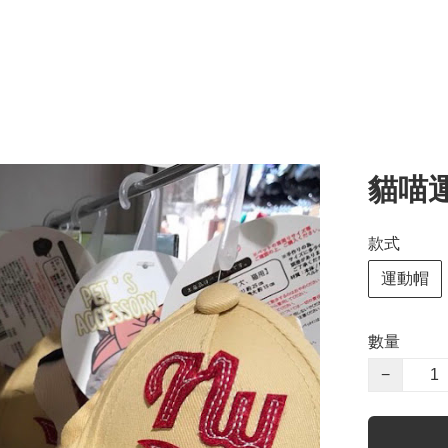
貓喵
款式
運動帽
數量
−