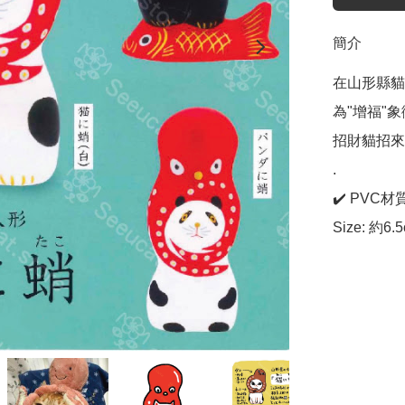
簡介
在山形縣貓
為"增福"
招財貓招來
.

✔️ PVC材質
Size: 約6.