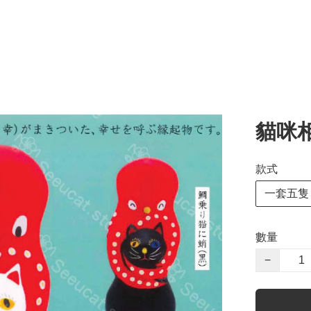
貓咪
款式
一套五隻
數量
−