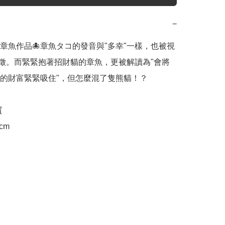
−
章魚作品🐙章魚タコ的發音與"多幸"一樣，也被視
象徵。而緊緊抱著招財貓的章魚，更被解讀為"會將
的財富緊緊吸住"，但怎麼混了隻熊貓！？



5cm