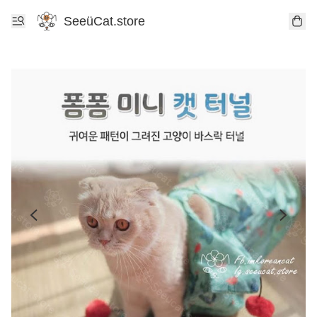
SeeüCat.store