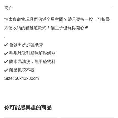
簡介
−
怕太多寵物玩具而佔滿全屋空間？😸只要按一按，可折疊
方便收納的貓隧道款式！貓主子也玩得開心💗 

.

✔️ 會發出沙沙響紙聲

✔️ 毛毛球吸引貓咪解壓解悶

✔️ 防水易清洗，無甲醛物料

✔️ 耐磨抓咬不破

Size: 50x43x30cm
你可能感興趣的商品