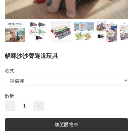
貓咪沙沙聲隧道玩具
款式
數量
−
+
加至購物車