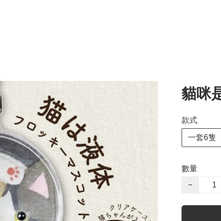
貓咪
款式
一套6隻
數量
−