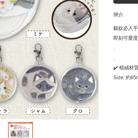
簡介
貓奴必入手
即刻可愛度
.

.

✔️ 植絨材質
Size: 約6