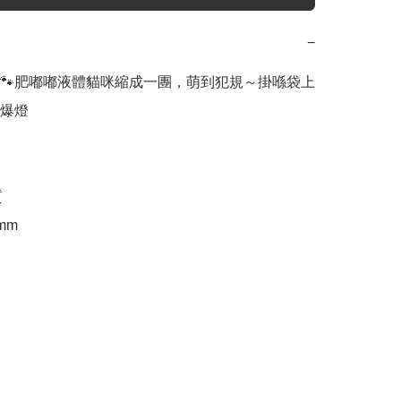
−
🐾肥嘟嘟液體貓咪縮成一團，萌到犯規～掛喺袋上
爆燈



5mm