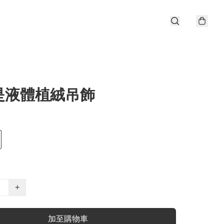
是液體植絨吊飾
+
加至購物車