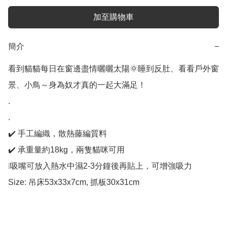
加至購物車
簡介
−
看到貓貓每日在窗邊盡情曬曬太陽🌞睡到反肚、看看戶外窗
景、小鳥～身為奴才真的一起大滿足！

.

.

✔️ 手工編織，散熱藤編質料

✔️ 承重量約18kg，兩隻貓咪可用

❕吸嘴可放入熱水中濕2-3分鐘後再貼上，可增強吸力

Size: 吊床53x33x7cm, 抓板30x31cm