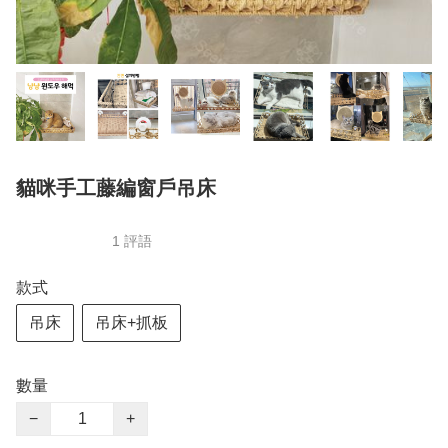
貓咪手工藤編窗戶吊床
1 評語
款式
吊床
吊床+抓板
數量
−
+