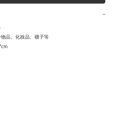
−


隨身物品、化妝品、襪子等
