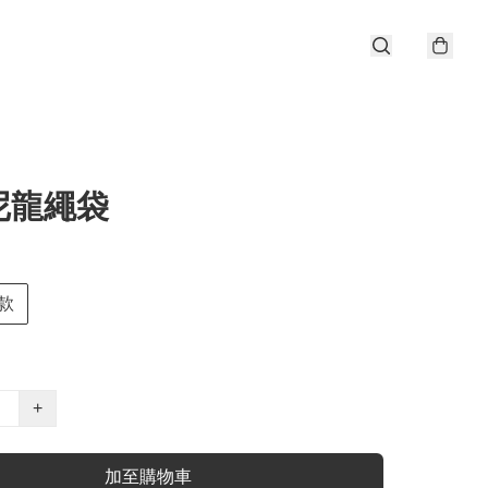
尼龍繩袋
款
+
加至購物車