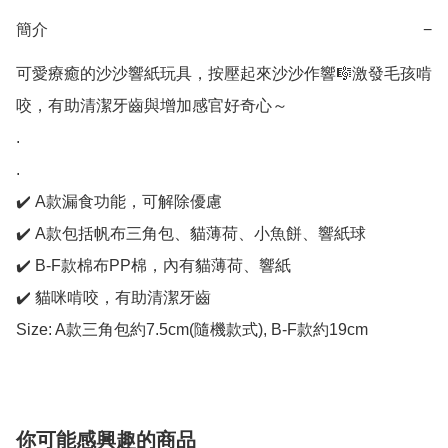
簡介
−
可愛療癒的沙沙響紙玩具，按壓起來沙沙作響🎼激發毛孩啃
咬，有助清潔牙齒與增加感官好奇心～

.

.

✔️ A款漏食功能，可解除優慮

✔️ A款包括帆布三角包、貓薄荷、小魚餅、響紙球

✔️ B-F款棉布PP棉，內有貓薄荷、響紙

✔️ 貓咪啃咬，有助清潔牙齒

Size: A款三角包約7.5cm(隨機款式), B-F款約19cm
你可能感興趣的商品