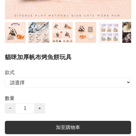
貓咪加厚帆布烤魚餅玩具
款式
數量
−
+
加至購物車