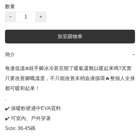
數量
−
+
加至購物車
簡介
−
每逢低溫❄️就手腳冰冷甚至開了暖氣還難以暖起來嗎?其實
只要改善腳嘅溫度，不只能改善末梢血液循環🔥整個人全身
都可暖和起來！

.

✔️ 保暖軟硬適中EVA質料

✔️ 可室內、戶外穿著

Size: 36-45碼