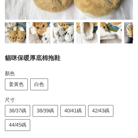
貓咪保暖厚底棉拖鞋
顏色
姜黃色
白色
尺寸
36/37碼
38/39碼
40/41碼
42/43碼
44/45碼