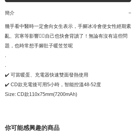
簡介
−
幾乎看中醫時一定會向女生表示，手腳冰冷會使女性經期紊
亂、宮寒等影響😮‍💨自己也快會背讀了！無論有沒有這些問
題，也時常想手腳肚子暖笠笠呢

.

.

✔️ 可當暖蛋、充電器快速雙面發熱使用

✔️ CD款充電後可用5小時，智能控溫48-52度

Size: CD款110x75mm(7200mAh)
你可能感興趣的商品