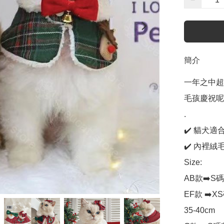
簡介
一年之中超
毛孩慶祝呢
.

✔️ 貓犬適合
✔️ 內裡絨
Size: 

AB款➡️S碼頸
EF款 ➡️XS
35-40cm
