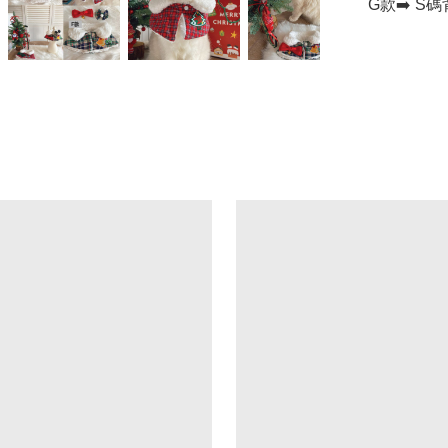
G款➡️ S碼背