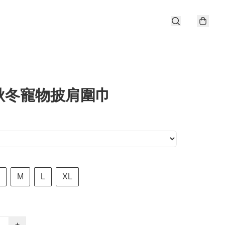
秋冬寵物披肩圍巾
M
L
XL
+