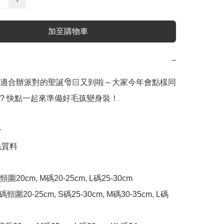
加至購物車
−
適合辦派對的聖誕🎅🏻又到啦～大家今年會點樣同
? 快點一起來準備好毛孩變身裝！



毛質料

圍20cm, M碼20-25cm, L碼25-30cm

碼頸圍20-25cm, S碼25-30cm, M碼30-35cm, L碼