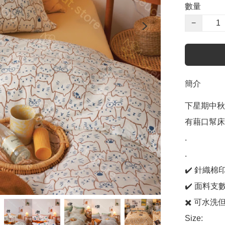
數量
−
簡介
下星期中秋
有藉口幫床
.

.

✔️ 針織棉
✔️ 面料支數
✖️ 可水
Size: 
