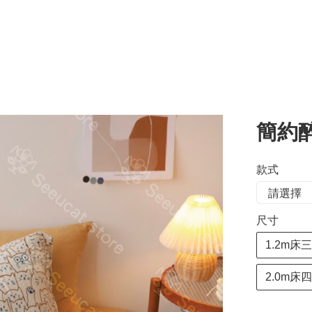
簡約
款式
尺寸
1.2m床
2.0m床