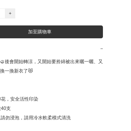
+
加至購物車
−
🥮後會開始轉涼，又開始要拎綿被出來曬一曬、又
換一換新衣了😻

印花，安全活性印染

40支

洗但請勿浸泡，請用冷水軟柔模式清洗
