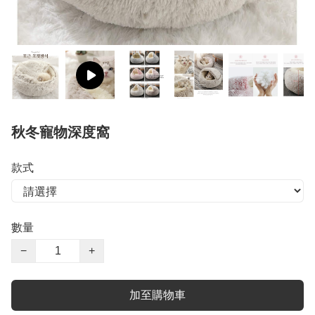
秋冬寵物深度窩
款式
數量
−
+
加至購物車