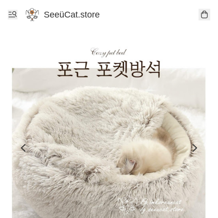
SeeüCat.store