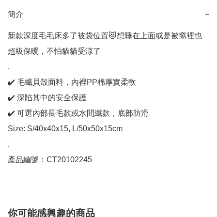
簡介
−
新款深度毛毛床多了被袋位置😻想睡在上面或是被窩裡也
超級保暖，不怕貓貓受涼了

.

✔️ 毛纖貝殼面料，內裡PP棉厚實柔軟

✔️ 深陷其中的安全保護

✔️ 可選內部長毛款或水間纖款，底部防滑

Size: S/40x40x15, L/50x50x15cm

.

產品編號：CT20102245
你可能感興趣的商品