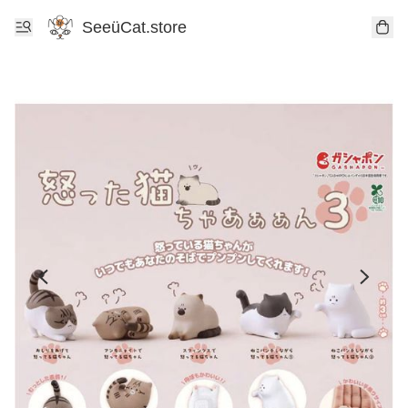
SeeüCat.store