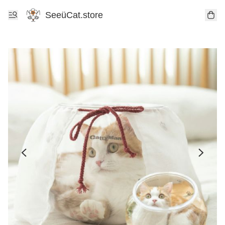
SeeüCat.store