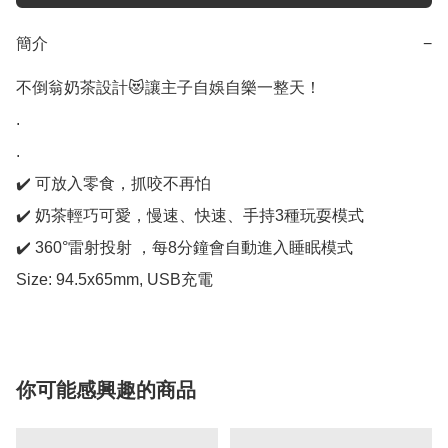
簡介
−
不倒翁奶茶設計😻讓主子自娛自樂一整天！

.

.

✔️ 可放入零食，抓咬不再怕 

✔️ 奶茶輕巧可愛，慢速、快速、手持3種玩耍模式 

✔️ 360°雷射投射 ，每8分鐘會自動進入睡眠模式

Size: 94.5x65mm, USB充電
你可能感興趣的商品