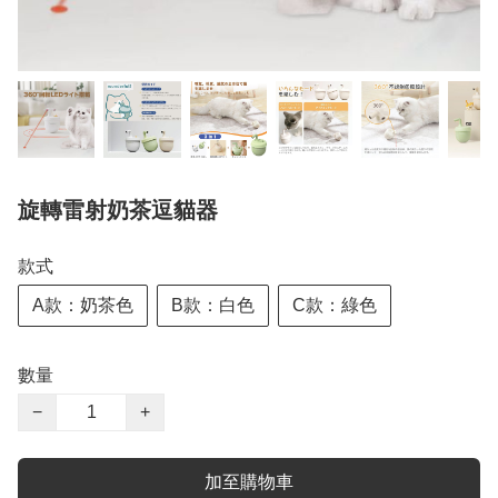
旋轉雷射奶茶逗貓器
款式
A款：奶茶色
B款：白色
C款：綠色
數量
−
+
加至購物車