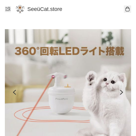
SeeüCat.store