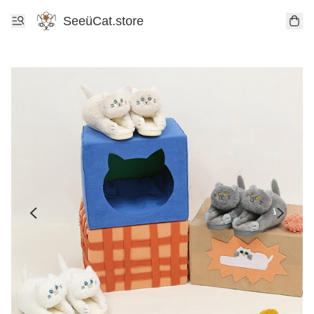
SeeüCat.store