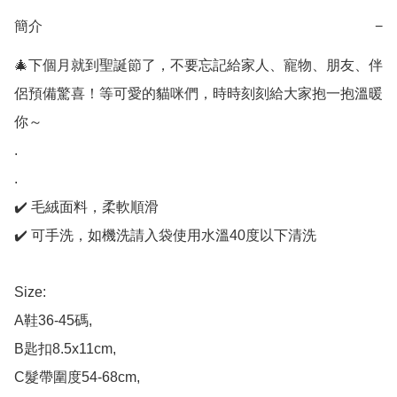
簡介
−
🎄下個月就到聖誕節了，不要忘記給家人、寵物、朋友、伴
侶預備驚喜！等可愛的貓咪們，時時刻刻給大家抱一抱溫暖
你～

. 

.

✔️ 毛絨面料，柔軟順滑

✔️ 可手洗，如機洗請入袋使用水溫40度以下清洗

Size: 

A鞋36-45碼, 

B匙扣8.5x11cm, 

C髮帶圍度54-68cm, 
