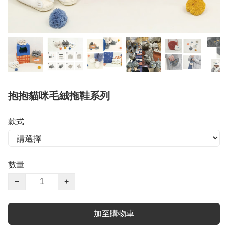
抱抱貓咪毛絨拖鞋系列
款式
數量
−
+
加至購物車