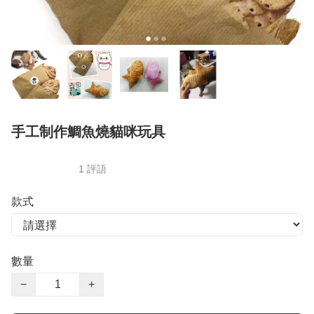
手工制作鯛魚燒貓咪玩具
1 評語
款式
數量
−
+