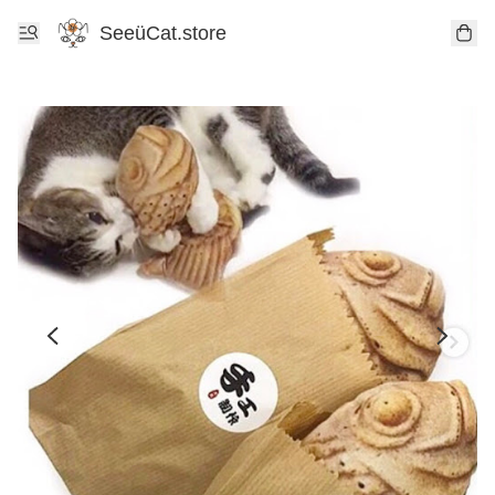
SeeüCat.store