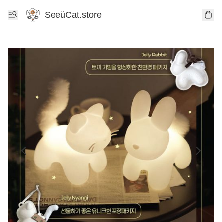
SeeüCat.store