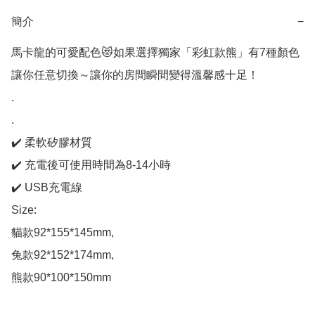
簡介
−
馬卡龍的可愛配色😻如果選擇獨家「彩虹款熊」有7種顏色
讓你任意切換～讓你的房間瞬間變得溫馨感十足！

.

.

✔️ 柔軟矽膠材質

✔️ 充電後可使用時間為8-14小時

✔️ USB充電線

Size: 

貓款92*155*145mm, 

兔款92*152*174mm, 

熊款90*100*150mm