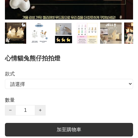
心情貓兔熊仔拍拍燈
款式
數量
−
+
加至購物車