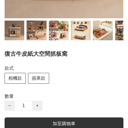
復古牛皮紙大空間抓板窩
款式
相機款
蘋果款
數量
−
+
加至購物車