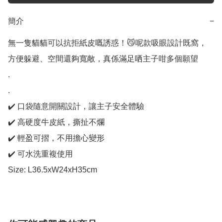
簡介
−
無一隻貓貓可以抗拒紙皮嘅誘惑！😼呢款吸眼設計既窩，
方便躲避、空間還夠寬敞，真係滿足哂主子咁多個願望

.

.

✔️ 口袋隨意開關設計，讓主子安全體驗

✔️ 高硬度牛皮紙，撕扯不爛

✔️ 輕盈可摺，不用擔心變形

✔️ 可水洗重複使用 

Size: L36.5xW24xH35cm