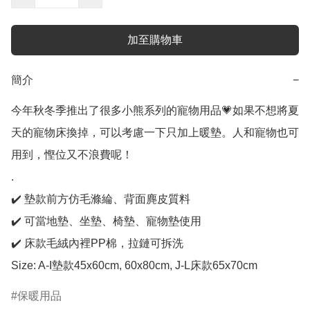
加至購物車
簡介
−
今年秋冬季推出了很多小熊系列的寵物用品💗如果不想將夏
天的寵物床換掉，可以考慮一下只加上暖墊。人和寵物也可
用到，慳位又不浪費呢！

.

✔️ 墊款前方仿毛滌綸、背面麂皮質料

✔️ 可當地墊、坐墊、椅墊、寵物墊使用

✔️ 床款毛絨內裡PP棉，拉鏈可拆洗

Size: A-I墊款45x60cm, 60x80cm, J-L床款65x70cm
保暖用品