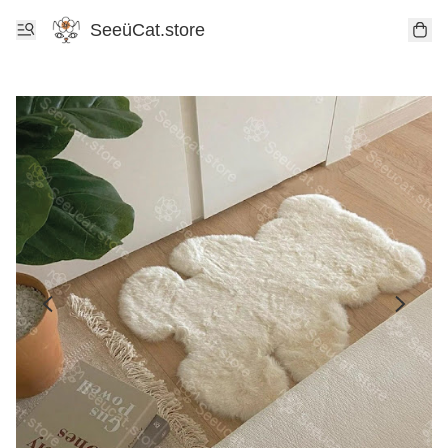
SeeüCat.store