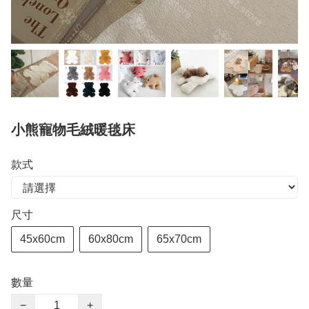
小熊寵物毛絨暖毯床
款式
尺寸
45x60cm
60x80cm
65x70cm
數量
−
+