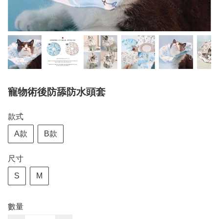
寵物術後防舔防水頭套
款式
A款
B款
尺寸
S
M
數量