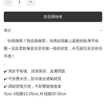
−
+
加至購物車
簡介
−
「你很痛嗎？我也很痛😾」別再給我戴上超硬的恥辱手術
圈～這款柔軟像是在穿衣服一樣的頭套，令毛孩完全沒有排
斥感！

.

✔️ 用於手術後、清潔美容、皮膚問題

✔️ 可折疊水洗，防水復合透氣材質

✔️ 調節穿脫方便，不影響寵物進食

Size: S頸圍12-25cm, M 頸圍20-32cm