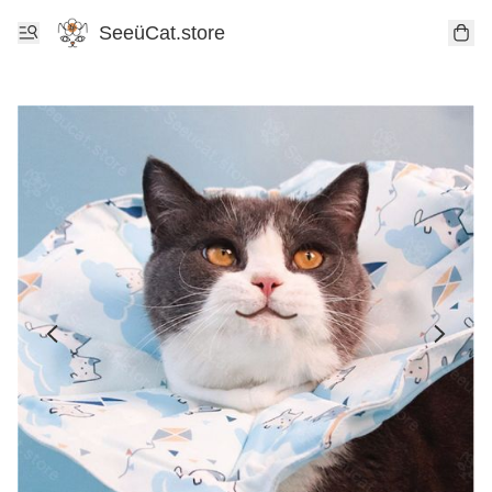
SeeüCat.store