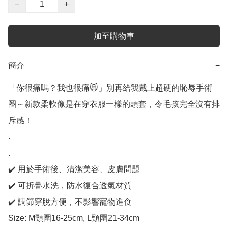
−
+
加至購物車
簡介
−
「你很痛嗎？我也很痛😾」別再給我戴上超硬的恥辱手術
圈～新款柔軟像是在穿衣服一樣的頭套，令毛孩完全沒有排
斥感！

.

.

✔️ 用於手術後、清潔美容、皮膚問題

✔️ 可折疊水洗，防水復合透氣材質

✔️ 調節穿脫方便，不影響寵物進食

Size: M頸圍16-25cm, L頸圍21-34cm