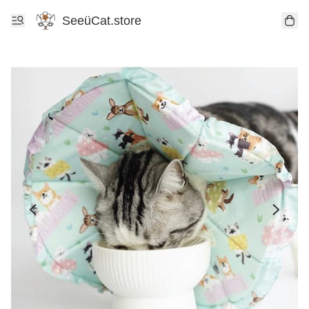
SeeüCat.store