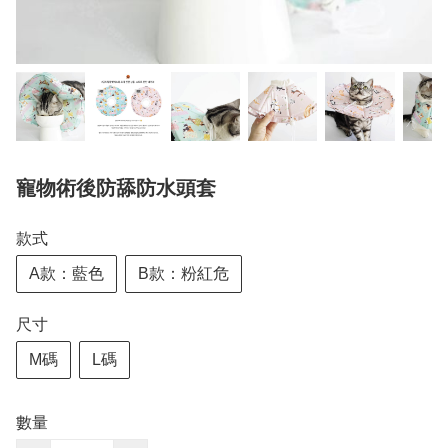
寵物術後防舔防水頭套
款式
A款：藍色
B款：粉紅危
尺寸
M碼
L碼
數量