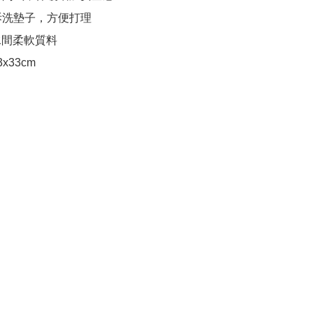
拆洗墊子，方便打理

+水間柔軟質料

33x33cm