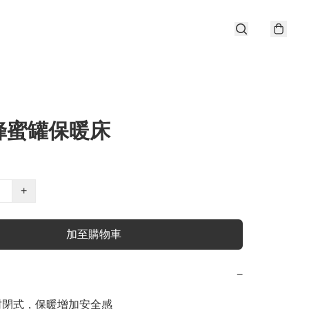
蜂蜜罐保暖床
+
加至購物車
−
護封閉式，保暖增加安全感
