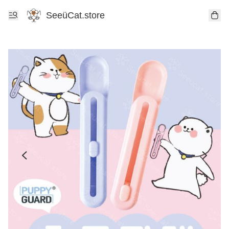
SeeüCat.store