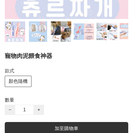
寵物肉泥餵食神器
款式
顏色隨機
數量
−
+
加至購物車