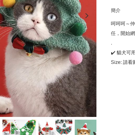
簡介
呵呵呵～仲
任，開始網
.

✔️ 貓犬可用
Size: 