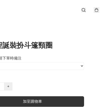
聖誕裝扮斗篷頸圈
寸請下單時備注
+
加至購物車