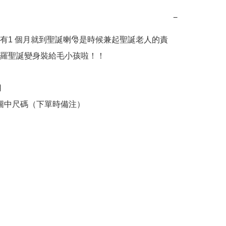
−
有1 個月就到聖誕喇🎅是時候兼起聖誕老人的責
羅聖誕變身裝給毛小孩啦！！



請看圖中尺碼（下單時備注）