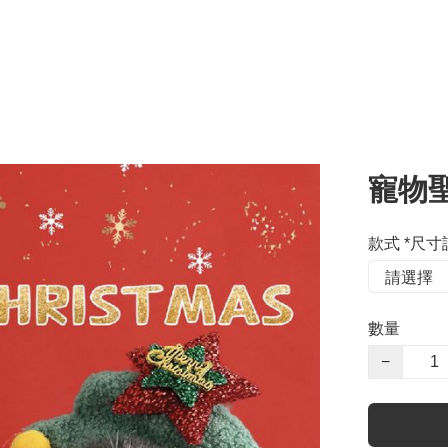
寵物
款式 *尺
數量
−