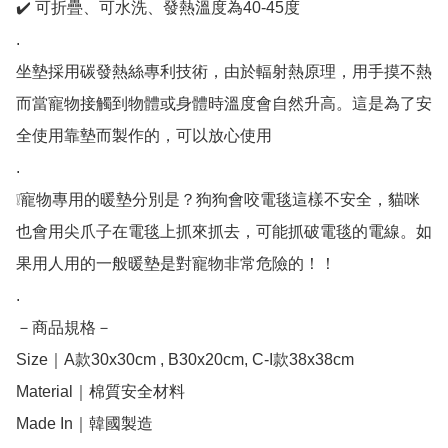
✔️ 可折疊、可水洗、發熱溫度為40-45度

.

坐墊採用碳發熱絲專利技術，由於輻射熱原理，用手摸不熱
而當寵物接觸到物體或身體時溫度會自然升高。這是為了安
全使用靠墊而製作的，可以放心使用

.

❕寵物專用的暖墊分別是？狗狗會咬電毯這樣不安全，貓咪
也會用尖爪子在電毯上抓來抓去，可能抓破電毯的電線。如
果用人用的一般暖墊是對寵物非常危險的！！

.

－商品規格－ 

Size｜A款30x30cm , B30x20cm, C-I款38x38cm

Material｜棉質安全材料 

Made In｜韓國製造