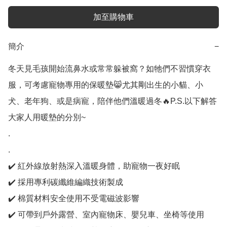
加至購物車
簡介
−
冬天見毛孩開始流鼻水或常常躲被窩？如牠們不習慣穿衣
服，可考慮寵物專用的保暖墊😸尤其剛出生的小貓、小
犬、老年狗、或是病寵，陪伴他們溫暖過冬🔥P.S.以下解答
大家人用暖墊的分別~

.

.

✔️ 紅外線放射熱深入溫暖身體，助寵物一夜好眠

✔️ 採用專利碳纖維編織技術製成

✔️ 棉質材料安全使用不受電磁波影響

✔️ 可帶到戶外露營、室內寵物床、嬰兒車、坐椅等使用
