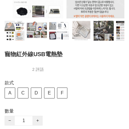
寵物紅外線USB電熱墊
2 評語
款式
A
C
D
E
F
數量
−
+