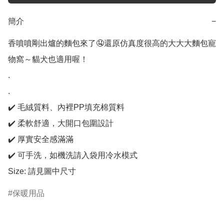
簡介
−
香噴噴剛出爐的麵包來了🤤還原仿真度很高的大大大麵包寵
物窩～貓犬也適用喔！

.

.

✔️ 毛絨質料、內裡PP填充棉質料

✔️ 柔軟舒適，大開口包圍設計

✔️ 厚實安全感滿滿

✔️ 可手洗，如機洗請入袋用冷水模式

Size: 請見圖中尺寸
保暖用品