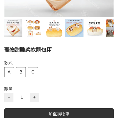
寵物甜睡柔軟麵包床
款式
A
B
C
數量
−
+
加至購物車